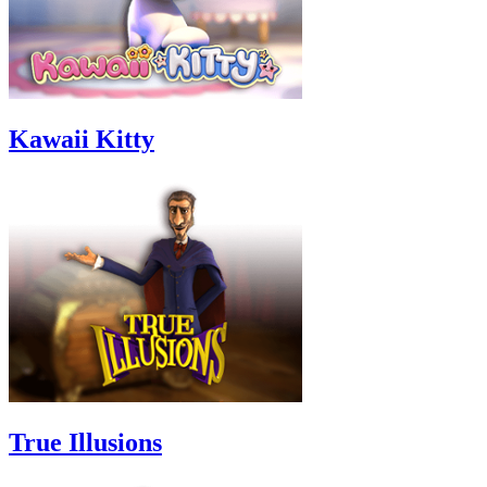
Kawaii Kitty
True Illusions