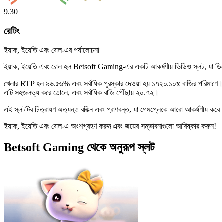
9.30
রেটিং
ইয়াক, ইয়েতি এবং রোল-এর পর্যালোচনা
ইয়াক, ইয়েতি এবং রোল হল Betsoft Gaming-এর একটি আকর্ষণীয় ভিডিও স্লট, যা ডিসেম
খেলার RTP হল ৯৬.৫৬% এবং সর্বাধিক পুরস্কার দেওয়া হয় ১৭২০.১০x বাজির পরিমাণে। স্ল
এটি সহজলভ্য করে তোলে, এবং সর্বাধিক বাজি পৌঁছায় ২০.৭২।
এই স্লটটির চিত্রায়ণ অত্যন্ত রঙিন এবং প্রাণবন্ত, যা গেমপ্লেকে আরো আকর্ষণীয় করে
ইয়াক, ইয়েতি এবং রোল-এ অংশগ্রহণ করুন এবং জয়ের সম্ভাবনাগুলো আবিষ্কার করুন!
Betsoft Gaming থেকে অনুরূপ স্লট