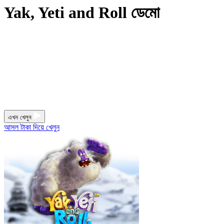
Yak, Yeti and Roll ডেমো
এখন খেলুন
আসল টাকা দিয়ে খেলুন