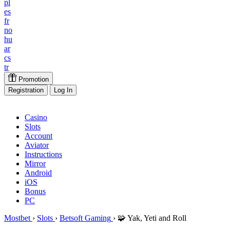
pl
es
fr
no
hu
ar
cs
tr
Promotion
Registration
Log In
Casino
Slots
Account
Aviator
Instructions
Mirror
Android
iOS
Bonus
PC
Mostbet
›
Slots
›
Betsoft Gaming
›
🧩 Yak, Yeti and Roll