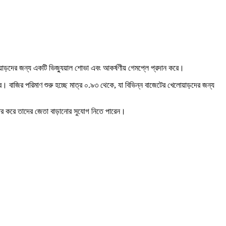
দের জন্য একটি ভিজ্যুয়াল শোভা এবং আকর্ষণীয় গেমপ্লে প্রদান করে।
 বাজির পরিমাণ শুরু হচ্ছে মাত্র ০.৯৩ থেকে, যা বিভিন্ন বাজেটের খেলোয়াড়দের জন্য
হার করে তাদের জেতা বাড়ানোর সুযোগ নিতে পারেন।