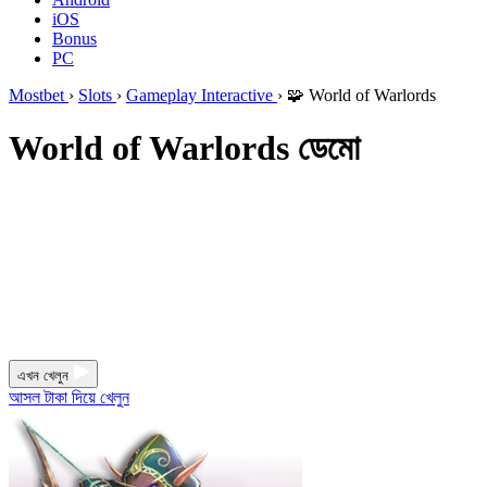
iOS
Bonus
PC
Mostbet
›
Slots
›
Gameplay Interactive
›
🧩 World of Warlords
World of Warlords ডেমো
এখন খেলুন
আসল টাকা দিয়ে খেলুন