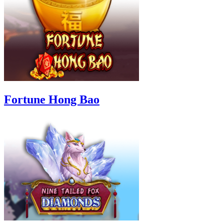
Fortune Hong Bao