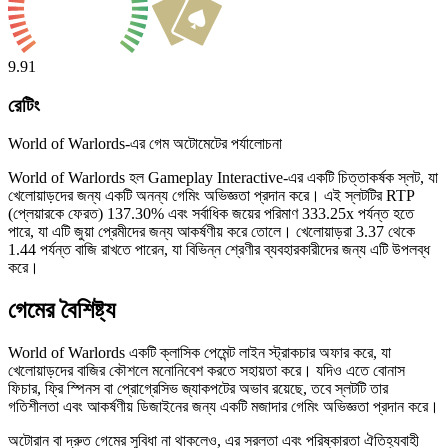
9.91
রেটিং
World of Warlords-এর গেম অটোমেটের পর্যালোচনা
World of Warlords হল Gameplay Interactive-এর একটি চিত্তাকর্ষক স্লট, যা
খেলোয়াড়দের জন্য একটি অনন্য গেমিং অভিজ্ঞতা প্রদান করে। এই স্লটটির RTP
(প্লেয়ারকে ফেরত) 137.30% এবং সর্বাধিক জয়ের পরিমাণ 333.25x পর্যন্ত হতে
পারে, যা এটি জুয়া প্রেমীদের জন্য আকর্ষণীয় করে তোলে। খেলোয়াড়রা 3.37 থেকে
1.44 পর্যন্ত বাজি রাখতে পারেন, যা বিভিন্ন শ্রেণীর ব্যবহারকারীদের জন্য এটি উপলব্ধ
করে।
গেমের বৈশিষ্ট্য
World of Warlords একটি ক্লাসিক পেমেন্ট লাইন স্ট্রাকচার অফার করে, যা
খেলোয়াড়দের বাজির কৌশলে মনোনিবেশ করতে সহায়তা করে। যদিও এতে বোনাস
ফিচার, ফ্রি স্পিনস বা প্রোগ্রেসিভ জ্যাকপটের অভাব রয়েছে, তবে স্লটটি তার
গতিশীলতা এবং আকর্ষণীয় ডিজাইনের জন্য একটি মজাদার গেমিং অভিজ্ঞতা প্রদান করে।
অটোরান বা দ্রুত গেমের সুবিধা না থাকলেও, এর সরলতা এবং পরিষ্কারতা ঐতিহ্যবাহী