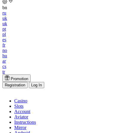
bn
ru
uk
uk
pt
pl
es
fr
no
hu
ar
cs
tr
Promotion
Registration
Log In
Casino
Slots
Account
Aviator
Instructions
Mirror
Android