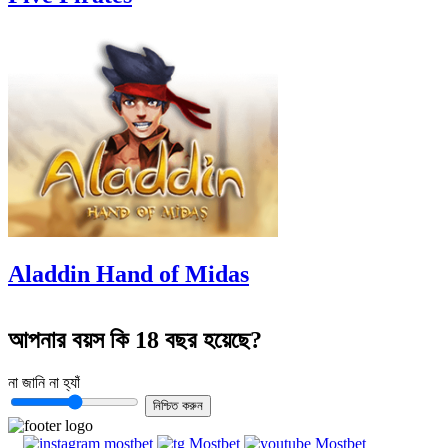
Aladdin Hand of Midas
আপনার বয়স কি 18 বছর হয়েছে?
না
জানি না
হ্যাঁ
নিশ্চিত করুন