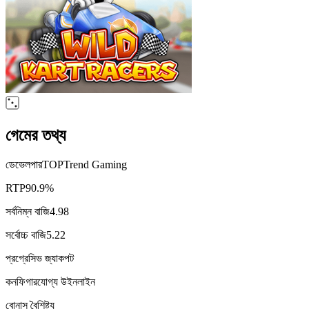
গেমের তথ্য
ডেভেলপার
TOPTrend Gaming
RTP
90.9%
সর্বনিম্ন বাজি
4.98
সর্বোচ্চ বাজি
5.22
প্রগ্রেসিভ জ্যাকপট
কনফিগারযোগ্য উইনলাইন
বোনাস বৈশিষ্ট্য