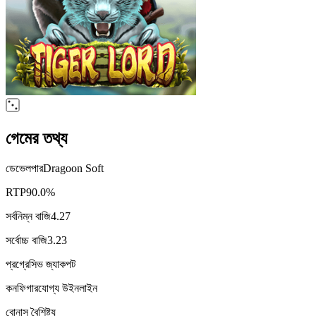
গেমের তথ্য
ডেভেলপার
Dragoon Soft
RTP
90.0%
সর্বনিম্ন বাজি
4.27
সর্বোচ্চ বাজি
3.23
প্রগ্রেসিভ জ্যাকপট
কনফিগারযোগ্য উইনলাইন
বোনাস বৈশিষ্ট্য