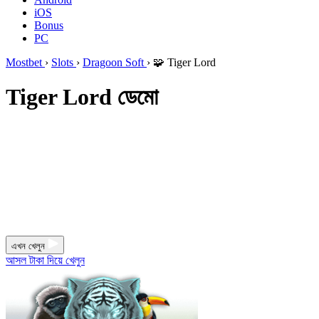
iOS
Bonus
PC
Mostbet
›
Slots
›
Dragoon Soft
›
🧩 Tiger Lord
Tiger Lord ডেমো
এখন খেলুন
আসল টাকা দিয়ে খেলুন