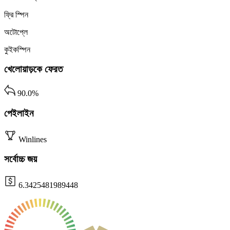
ফ্রি স্পিন
অটোপ্লে
কুইকস্পিন
খেলোয়াড়কে ফেরত
90.0%
পেইলাইন
Winlines
সর্বোচ্চ জয়
6.3425481989448