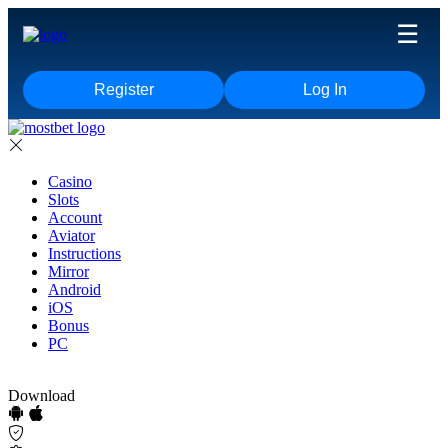
Register
Log In
Casino
Slots
Account
Aviator
Instructions
Mirror
Android
iOS
Bonus
PC
Download