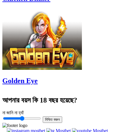
Golden Eye
আপনার বয়স কি 18 বছর হয়েছে?
না
জানি না
হ্যাঁ
নিশ্চিত করুন