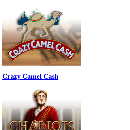
Crazy Camel Cash