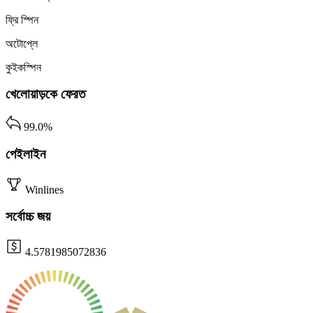
ফ্রি স্পিন
অটোপ্লে
কুইকস্পিন
খেলোয়াড়কে ফেরত
99.0%
পেইলাইন
Winlines
সর্বোচ্চ জয়
4.5781985072836