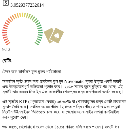
3.0529377232614
9.13
রেটিং
টেলস অফ ডার্কনেস ফুল মুনের পর্যালোচনা
অনলাইন স্লট টেলস অফ ডার্কনেস ফুল মুন Novomatic দ্বারা উন্নত একটি মায়াবী
এবং উত্তেজনাপূর্ণ অভিজ্ঞতা প্রদান করে। ২০১৮ সালের জুনে মুক্তির পর থেকে, এই
স্লটটি তার অনন্য ডিজাইন এবং আকর্ষণীয় গেমপ্লের জন্য জনপ্রিয়তা অর্জন করেছে।
এই স্লটের RTP (প্লেয়ারকে ফেরত) ৯৫.৬৫% যা খেলোয়াড়দের জন্য একটি লাভজনক
সুযোগ তৈরি করে। সর্বাধিক জয়ের পরিমাণ ২.৪৬x পর্যন্ত পৌঁছাতে পারে এবং পেমেন্ট
সিস্টেম উইনলাইনস ভিত্তিতে কাজ করে, যা খেলোয়াড়দের লাইন সংখ্যা কাস্টমাইজ
করার সুযোগ দেয়।
শুরু করতে, খেলোয়াড়রা ৩.৩৭ থেকে ৪১.৫৫ পর্যন্ত বাজি ধরতে পারেন। স্লটে ফ্রি