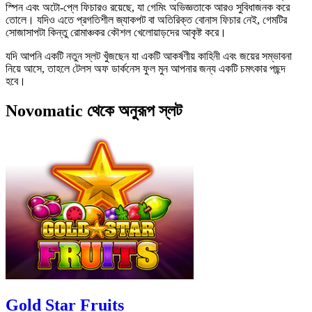
স্পিন এবং অটো-প্লে ফিচারও রয়েছে, যা গেমিং অভিজ্ঞতাকে আরও সুবিধাজনক করে
তোলে। যদিও এতে প্রগতিশীল জ্যাকপট বা অতিরিক্ত বোনাস ফিচার নেই, গেমটির
সোজাসাপটা কিন্তু রোমাঞ্চকর কৌশল খেলোয়াড়দের আকৃষ্ট করে।
যদি আপনি একটি নতুন স্লট খুঁজছেন যা একটি আকর্ষণীয় কাহিনী এবং জয়ের সম্ভাবনা
নিয়ে আসে, তাহলে টেলস অফ ডার্কনেস ফুল মুন আপনার জন্য একটি চমৎকার পছন্দ
হবে।
Novomatic থেকে অনুরূপ স্লট
Gold Star Fruits