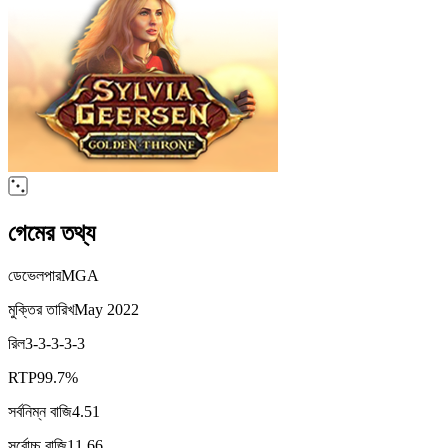
গেমের তথ্য
ডেভেলপার
MGA
মুক্তির তারিখ
May 2022
রিল
3-3-3-3-3
RTP
99.7%
সর্বনিম্ন বাজি
4.51
সর্বোচ্চ বাজি
11.66