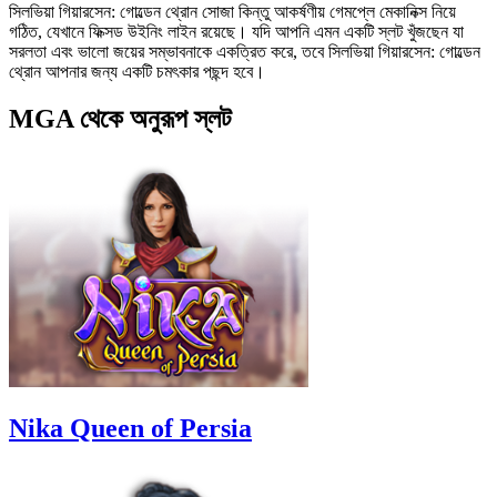
সিলভিয়া গিয়ারসেন: গোল্ডেন থ্রোন সোজা কিন্তু আকর্ষণীয় গেমপ্লে মেকানিক্স নিয়ে
গঠিত, যেখানে ফিক্সড উইনিং লাইন রয়েছে। যদি আপনি এমন একটি স্লট খুঁজছেন যা
সরলতা এবং ভালো জয়ের সম্ভাবনাকে একত্রিত করে, তবে সিলভিয়া গিয়ারসেন: গোল্ডেন
থ্রোন আপনার জন্য একটি চমৎকার পছন্দ হবে।
MGA থেকে অনুরূপ স্লট
Nika Queen of Persia