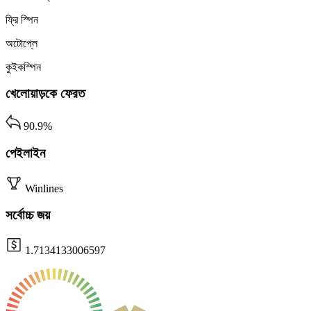
ফ্রি স্পিন
অটোপ্লে
কুইকস্পিন
খেলোয়াড়কে ফেরত
90.9%
পেইলাইন
Winlines
সর্বোচ্চ জয়
1.7134133006597