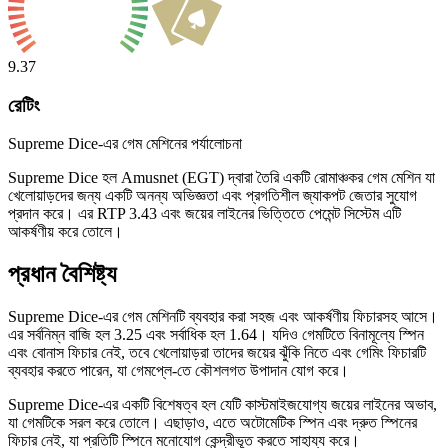
9.37
রেটিং
Supreme Dice-এর গেম মেশিনের পর্যালোচনা
Supreme Dice হল Amusnet (EGT) দ্বারা তৈরি একটি রোমাঞ্চকর গেম মেশিন যা
খেলোয়াড়দের জন্য একটি অনন্য অভিজ্ঞতা এবং প্রগতিশীল জ্যাকপট জেতার সুযোগ
প্রদান করে। এর RTP 3.43 এবং জয়ের লাইনের ভিত্তিতে পেমেন্ট সিস্টেম এটি
আকর্ষণীয় করে তোলে।
প্রধান বৈশিষ্ট্য
Supreme Dice-এর গেম মেশিনটি ব্যবহার করা সহজ এবং আকর্ষণীয় ফিচারসহ আসে।
এর সর্বনিম্ন বাজি হল 3.25 এবং সর্বাধিক হল 1.64। যদিও গেমটিতে বিনামূল্যে স্পিন
এবং বোনাস ফিচার নেই, তবে খেলোয়াড়রা তাদের জয়ের ঝুঁকি নিতে এবং গেমিং ফিচারটি
ব্যবহার করতে পারেন, যা গেমপ্লে-তে কৌশলগত উপাদান যোগ করে।
Supreme Dice-এর একটি বিশেষত্ব হল যেটি কাস্টমাইজযোগ্য জয়ের লাইনের অভাব,
যা গেমটিকে সরল করে তোলে। এছাড়াও, এতে অটোমেটিক স্পিন এবং দ্রুত স্পিনের
ফিচার নেই, যা প্রতিটি স্পিনে মনোযোগ কেন্দ্রীভূত করতে সাহায্য করে।