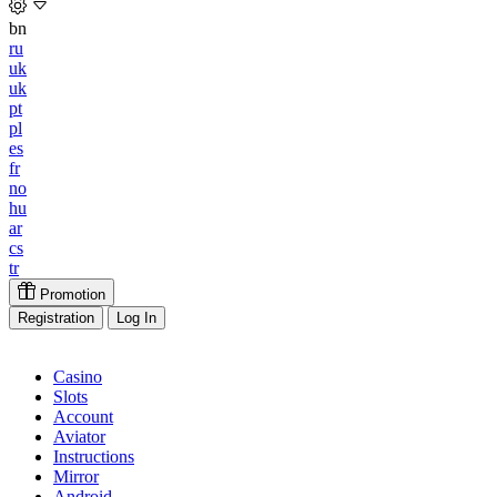
bn
ru
uk
uk
pt
pl
es
fr
no
hu
ar
cs
tr
Promotion
Registration
Log In
Casino
Slots
Account
Aviator
Instructions
Mirror
Android