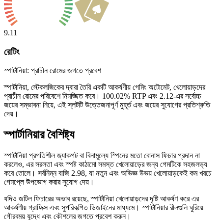
9.11
রেটিং
স্পার্টানিয়া: প্রাচীন রোমের জগতে প্রবেশ
স্পার্টানিয়া, স্টেকলজিকের দ্বারা তৈরি একটি আকর্ষণীয় গেমিং অটোমেট, খেলোয়াড়দের
প্রাচীন রোমের পরিবেশে নিমজ্জিত করে। 100.02% RTP এবং 2.12-এর সর্বোচ্চ
জয়ের সম্ভাবনা নিয়ে, এই স্লটটি উত্তেজনাপূর্ণ মুহূর্ত এবং জয়ের সুযোগের প্রতিশ্রুতি
দেয়।
স্পার্টানিয়ার বৈশিষ্ট্য
স্পার্টানিয়া প্রগতিশীল জ্যাকপট বা বিনামূল্যে স্পিনের মতো বোনাস ফিচার প্রদান না
করলেও, এর সরলতা এবং স্পষ্ট কাঠামো সমস্ত খেলোয়াড়ের জন্য গেমটিকে সহজলভ্য
করে তোলে। সর্বনিম্ন বাজি 2.98, যা নতুন এবং অভিজ্ঞ উভয় খেলোয়াড়কেই কম খরচে
গেমপ্লে উপভোগ করার সুযোগ দেয়।
যদিও জটিল ফিচারের অভাব রয়েছে, স্পার্টানিয়া খেলোয়াড়দের দৃষ্টি আকর্ষণ করে এর
আকর্ষণীয় গ্রাফিক্স এবং সুপরিকল্পিত ডিজাইনের মাধ্যমে। স্পার্টানিয়ার রীলগুলি ঘুরিয়ে
গৌরবময় যুদ্ধে এবং কৌশলের জগতে প্রবেশ করুন।