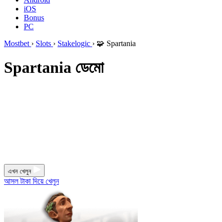
iOS
Bonus
PC
Mostbet
›
Slots
›
Stakelogic
›
🧩 Spartania
Spartania ডেমো
এখন খেলুন
আসল টাকা দিয়ে খেলুন