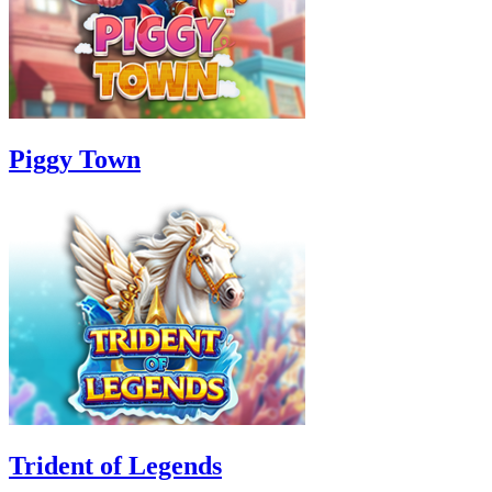
Piggy Town
Trident of Legends