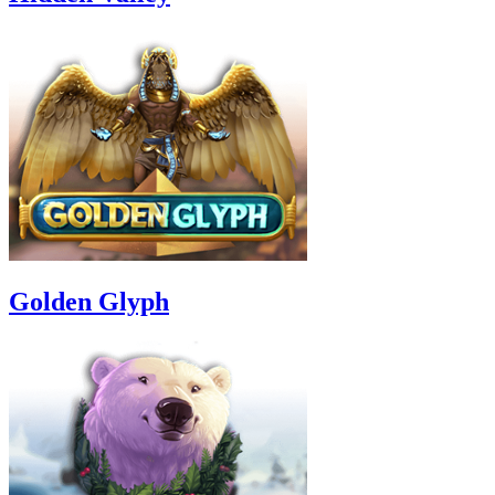
Golden Glyph