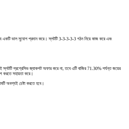
্য একটি ভাল সুযোগ প্রদান করে। স্লটটি 3-3-3-3-3 গঠন নিয়ে কাজ করে এবং
ই স্লটটি প্রগ্রেসিভ জ্যাকপট অফার করে না, তবে এটি বাজির 71.30% পর্যন্ত জয়ের
পভোগ করতে সহায়তা করে।
েমটি অবশ্যই চেষ্টা করতে হবে।