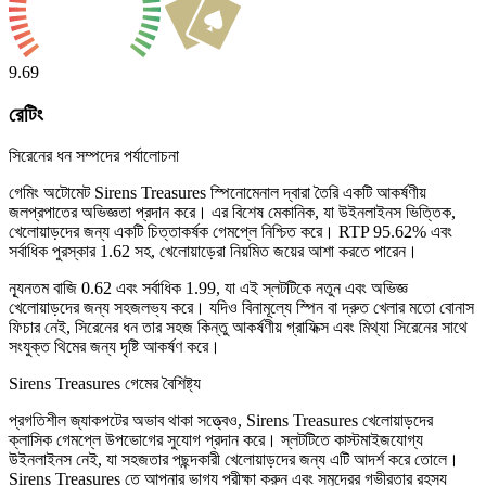
9.69
রেটিং
সিরেনের ধন সম্পদের পর্যালোচনা
গেমিং অটোমেট Sirens Treasures স্পিনোমেনাল দ্বারা তৈরি একটি আকর্ষণীয়
জলপ্রপাতের অভিজ্ঞতা প্রদান করে। এর বিশেষ মেকানিক, যা উইনলাইনস ভিত্তিক,
খেলোয়াড়দের জন্য একটি চিত্তাকর্ষক গেমপ্লে নিশ্চিত করে। RTP 95.62% এবং
সর্বাধিক পুরস্কার 1.62 সহ, খেলোয়াড়েরা নিয়মিত জয়ের আশা করতে পারেন।
ন্যূনতম বাজি 0.62 এবং সর্বাধিক 1.99, যা এই স্লটটিকে নতুন এবং অভিজ্ঞ
খেলোয়াড়দের জন্য সহজলভ্য করে। যদিও বিনামূল্যে স্পিন বা দ্রুত খেলার মতো বোনাস
ফিচার নেই, সিরেনের ধন তার সহজ কিন্তু আকর্ষণীয় গ্রাফিক্স এবং মিথ্যা সিরেনের সাথে
সংযুক্ত থিমের জন্য দৃষ্টি আকর্ষণ করে।
Sirens Treasures গেমের বৈশিষ্ট্য
প্রগতিশীল জ্যাকপটের অভাব থাকা সত্ত্বেও, Sirens Treasures খেলোয়াড়দের
ক্লাসিক গেমপ্লে উপভোগের সুযোগ প্রদান করে। স্লটটিতে কাস্টমাইজযোগ্য
উইনলাইনস নেই, যা সহজতার পছন্দকারী খেলোয়াড়দের জন্য এটি আদর্শ করে তোলে।
Sirens Treasures তে আপনার ভাগ্য পরীক্ষা করুন এবং সমুদ্রের গভীরতার রহস্য