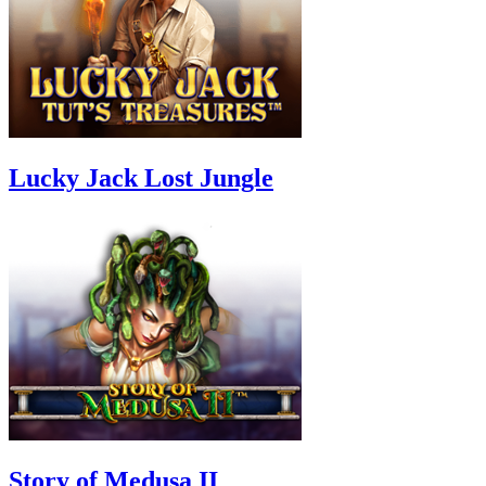
Lucky Jack Lost Jungle
Story of Medusa II