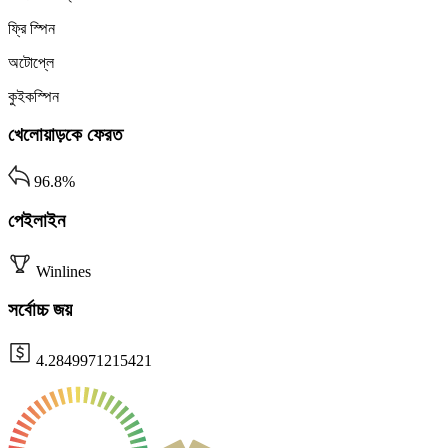
ফ্রি স্পিন
অটোপ্লে
কুইকস্পিন
খেলোয়াড়কে ফেরত
96.8%
পেইলাইন
Winlines
সর্বোচ্চ জয়
4.2849971215421