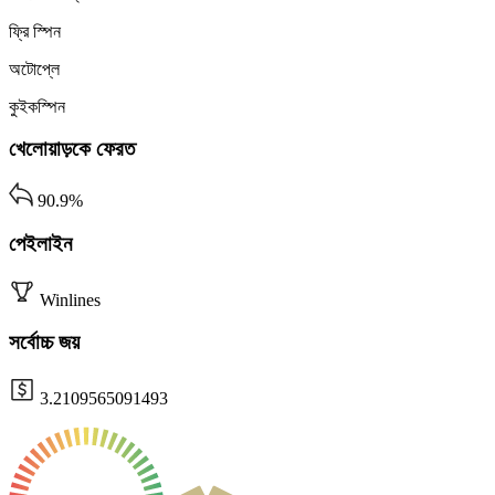
ফ্রি স্পিন
অটোপ্লে
কুইকস্পিন
খেলোয়াড়কে ফেরত
90.9%
পেইলাইন
Winlines
সর্বোচ্চ জয়
3.2109565091493