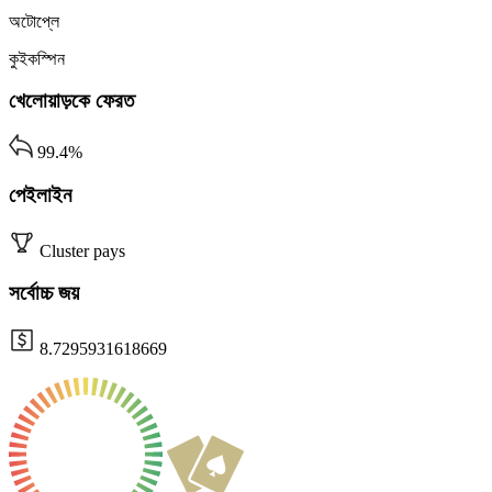
অটোপ্লে
কুইকস্পিন
খেলোয়াড়কে ফেরত
99.4%
পেইলাইন
Cluster pays
সর্বোচ্চ জয়
8.7295931618669