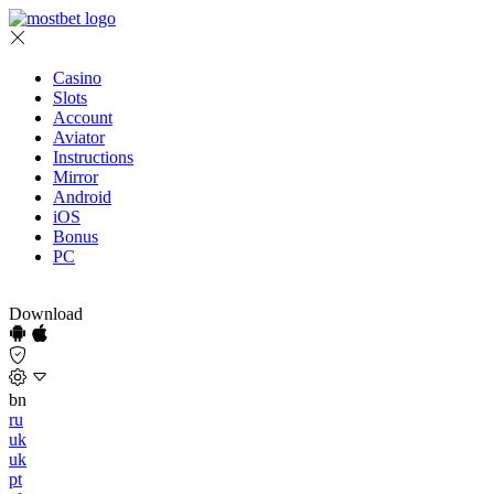
Casino
Slots
Account
Aviator
Instructions
Mirror
Android
iOS
Bonus
PC
Download
bn
ru
uk
uk
pt