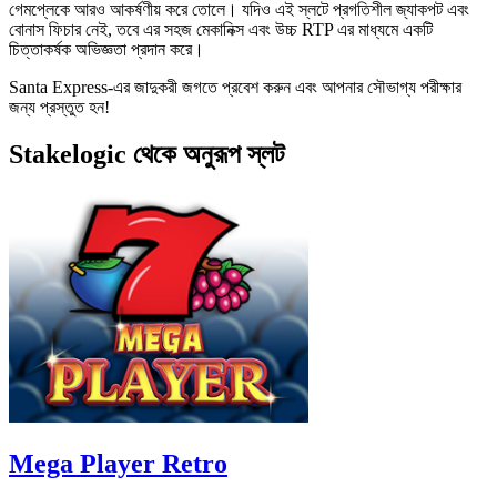
গেমপ্লেকে আরও আকর্ষণীয় করে তোলে। যদিও এই স্লটে প্রগতিশীল জ্যাকপট এবং
বোনাস ফিচার নেই, তবে এর সহজ মেকানিক্স এবং উচ্চ RTP এর মাধ্যমে একটি
চিত্তাকর্ষক অভিজ্ঞতা প্রদান করে।
Santa Express-এর জাদুকরী জগতে প্রবেশ করুন এবং আপনার সৌভাগ্য পরীক্ষার
জন্য প্রস্তুত হন!
Stakelogic থেকে অনুরূপ স্লট
Mega Player Retro