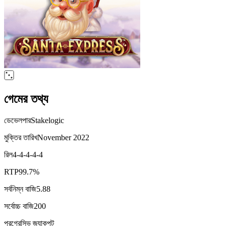
গেমের তথ্য
ডেভেলপার
Stakelogic
মুক্তির তারিখ
November 2022
রিল
4-4-4-4-4
RTP
99.7%
সর্বনিম্ন বাজি
5.88
সর্বোচ্চ বাজি
200
প্রগ্রেসিভ জ্যাকপট