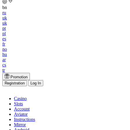
bn
ru
uk
uk
pt
pl
es
fr
no
hu
ar
cs
tr
Promotion
Registration
Log In
Casino
Slots
Account
Aviator
Instructions
Mirror
Android