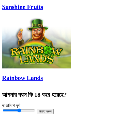
Sunshine Fruits
Rainbow Lands
আপনার বয়স কি 18 বছর হয়েছে?
না
জানি না
হ্যাঁ
নিশ্চিত করুন