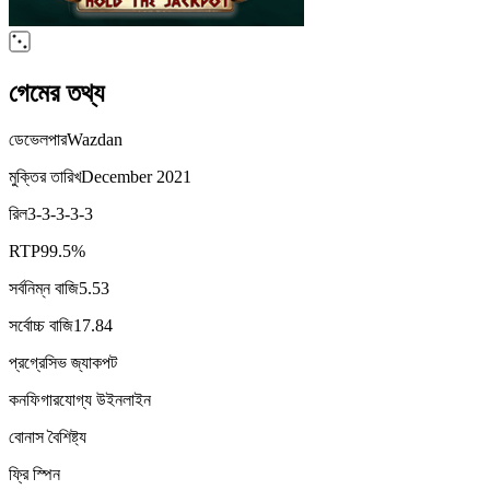
গেমের তথ্য
ডেভেলপার
Wazdan
মুক্তির তারিখ
December 2021
রিল
3-3-3-3-3
RTP
99.5%
সর্বনিম্ন বাজি
5.53
সর্বোচ্চ বাজি
17.84
প্রগ্রেসিভ জ্যাকপট
কনফিগারযোগ্য উইনলাইন
বোনাস বৈশিষ্ট্য
ফ্রি স্পিন