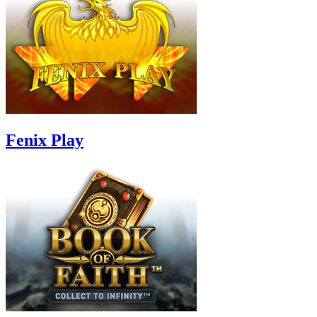
Fenix Play