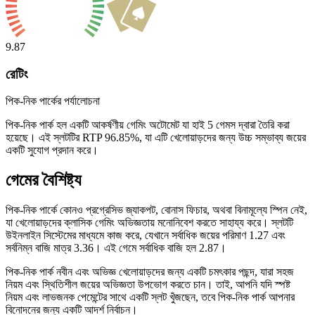
9.87
রেটিং
পিক-নিক পার্কের পর্যালোচনা
পিক-নিক পার্ক হল একটি আকর্ষণীয় গেমিং অটোমেট যা হাই 5 গেমস দ্বারা তৈরি করা
হয়েছে। এই স্লটটির RTP 96.85%, যা এটি খেলোয়াড়দের জন্য উচ্চ সম্ভাব্য জয়ের
একটি সুযোগ প্রদান করে।
গেমের বৈশিষ্ট্য
পিক-নিক পার্কে কোনও প্রগ্রেসিভ জ্যাকপট, বোনাস ফিচার, অথবা বিনামূল্যে স্পিন নেই,
যা খেলোয়াড়দের ক্লাসিক গেমিং অভিজ্ঞতায় মনোনিবেশ করতে সাহায্য করে। স্লটটি
উইনলাইন সিস্টেমের মাধ্যমে কাজ করে, যেখানে সর্বাধিক জয়ের পরিমাণ 1.27 এবং
সর্বনিম্ন বাজি মাত্র 3.36। এই গেমে সর্বাধিক বাজি হল 2.87।
পিক-নিক পার্ক নবীন এবং অভিজ্ঞ খেলোয়াড়দের জন্য একটি চমৎকার পছন্দ, যারা সহজ
নিয়ম এবং স্থিতিশীল জয়ের অভিজ্ঞতা উপভোগ করতে চান। তাই, আপনি যদি স্পষ্ট
নিয়ম এবং লাভজনক পেমেন্টের সাথে একটি স্লট খুঁজছেন, তবে পিক-নিক পার্ক আপনার
বিনোদনের জন্য একটি আদর্শ নির্বাচন।