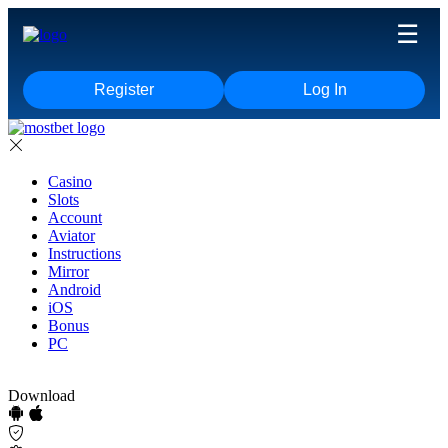
Register
Log In
Casino
Slots
Account
Aviator
Instructions
Mirror
Android
iOS
Bonus
PC
Download