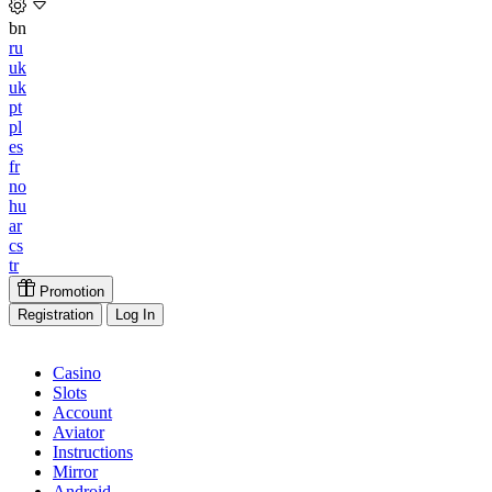
bn
ru
uk
uk
pt
pl
es
fr
no
hu
ar
cs
tr
Promotion
Registration
Log In
Casino
Slots
Account
Aviator
Instructions
Mirror
Android