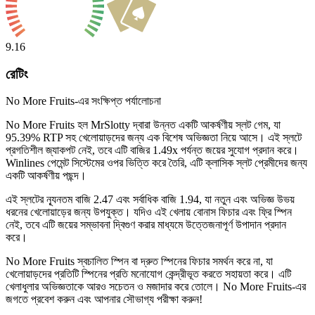
9.16
রেটিং
No More Fruits-এর সংক্ষিপ্ত পর্যালোচনা
No More Fruits হল MrSlotty দ্বারা উন্নত একটি আকর্ষণীয় স্লট গেম, যা
95.39% RTP সহ খেলোয়াড়দের জন্য এক বিশেষ অভিজ্ঞতা নিয়ে আসে। এই স্লটে
প্রগতিশীল জ্যাকপট নেই, তবে এটি বাজির 1.49x পর্যন্ত জয়ের সুযোগ প্রদান করে।
Winlines পেমেন্ট সিস্টেমের ওপর ভিত্তি করে তৈরি, এটি ক্লাসিক স্লট প্রেমীদের জন্য
একটি আকর্ষণীয় পছন্দ।
এই স্লটের ন্যূনতম বাজি 2.47 এবং সর্বাধিক বাজি 1.94, যা নতুন এবং অভিজ্ঞ উভয়
ধরনের খেলোয়াড়ের জন্য উপযুক্ত। যদিও এই খেলায় বোনাস ফিচার এবং ফ্রি স্পিন
নেই, তবে এটি জয়ের সম্ভাবনা দ্বিগুণ করার মাধ্যমে উত্তেজনাপূর্ণ উপাদান প্রদান
করে।
No More Fruits স্বচালিত স্পিন বা দ্রুত স্পিনের ফিচার সমর্থন করে না, যা
খেলোয়াড়দের প্রতিটি স্পিনের প্রতি মনোযোগ কেন্দ্রীভূত করতে সহায়তা করে। এটি
খেলাধুলার অভিজ্ঞতাকে আরও সচেতন ও মজাদার করে তোলে। No More Fruits-এর
জগতে প্রবেশ করুন এবং আপনার সৌভাগ্য পরীক্ষা করুন!