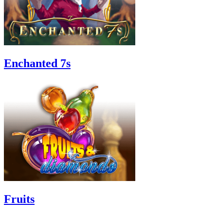
Enchanted 7s
Fruits