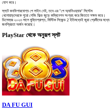
যোগ করে।
স্লটে কনফিগারযোগ্য পে লাইন নেই, তবে এর "পে অ্যানিওয়্যার" সিস্টেম
খেলোয়াড়দেরকে পুরো গেমিং ফিল্ড জুড়ে কম্বিনেশন সংগ্রহ করে জিততে সক্ষম করে।
ডিসেম্বর ২০২৩ সালে মুক্তিপ্রাপ্ত, মিস্টিক লিজেন্ড 2 ইতিমধ্যেই জুয়া প্রেমীদের মধ্যে
জনপ্রিয়তা অর্জন করেছে।
PlayStar থেকে অনুরূপ স্লট
DA FU GUI