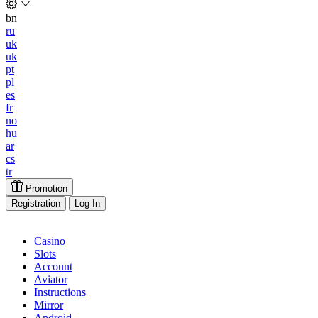
bn
ru
uk
uk
pt
pl
es
fr
no
hu
ar
cs
tr
Promotion
Registration
Log In
Casino
Slots
Account
Aviator
Instructions
Mirror
Android