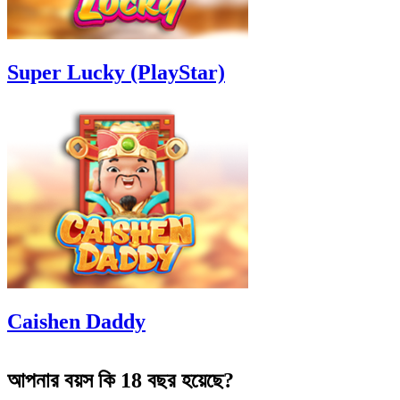
Super Lucky (PlayStar)
Caishen Daddy
আপনার বয়স কি 18 বছর হয়েছে?