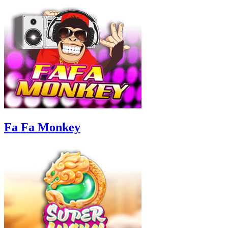
Fa Fa Monkey