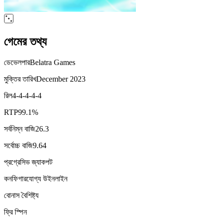
গেমের তথ্য
ডেভেলপার
Belatra Games
মুক্তির তারিখ
December 2023
রিল
4-4-4-4-4
RTP
99.1%
সর্বনিম্ন বাজি
26.3
সর্বোচ্চ বাজি
9.64
প্রগ্রেসিভ জ্যাকপট
কনফিগারযোগ্য উইনলাইন
বোনাস বৈশিষ্ট্য
ফ্রি স্পিন