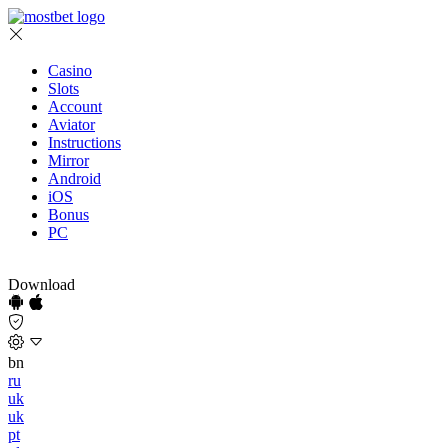
Casino
Slots
Account
Aviator
Instructions
Mirror
Android
iOS
Bonus
PC
Download
bn
ru
uk
uk
pt