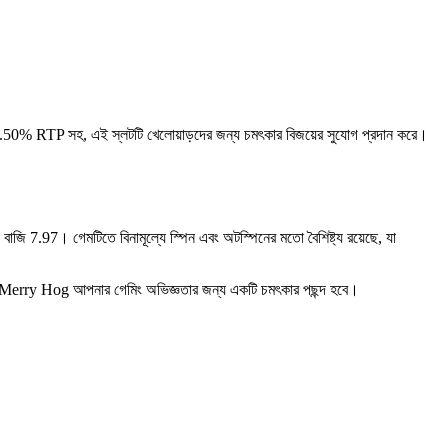
7.50% RTP সহ, এই স্লটটি খেলোয়াড়দের জন্য চমৎকার বিজয়ের সুযোগ প্রদান করে।
জি 7.97। গেমটিতে বিনামূল্যে স্পিন এবং অটস্পিনের মতো বৈশিষ্ট্য রয়েছে, যা
, তবে Merry Hog আপনার গেমিং অভিজ্ঞতার জন্য একটি চমৎকার পছন্দ হবে।