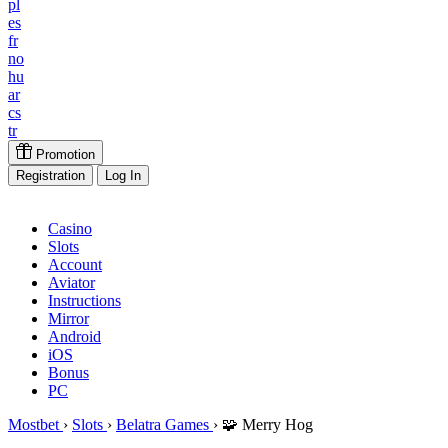
pl
es
fr
no
hu
ar
cs
tr
Promotion
Registration
Log In
Casino
Slots
Account
Aviator
Instructions
Mirror
Android
iOS
Bonus
PC
Mostbet
›
Slots
›
Belatra Games
›
🧩 Merry Hog