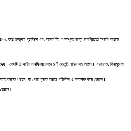
x তার উজ্জ্বল গ্রাফিক্স এবং আকর্ষণীয় গেমপ্লের জন্য জনপ্রিয়তা অর্জন করেছে।
গ দেয়। গেমটি 3 সারির কনফিগারেশনে 9টি পেমেন্ট লাইন সহ আসে। এছাড়াও, বিনামূল্যে
র ব্যবহার করতে পারেন, যা গেমপ্লেকে আরো গতিশীল ও আকর্ষক করে তোলে।
রে তোলে।