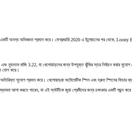
একটি অনন্য অভিজ্ঞতা প্রদান করে। ফেব্রুয়ারি 2020 এ উন্মোচনের পর থেকে, Loony Blo
বং ন্যূনতম বাজি 3.22, যা খেলোয়াড়দের জন্য উপযুক্ত ঝুঁকির স্তর নির্বাচন করার সুযো
ন্দ যোগ করে।
য অতিরিক্ত সুযোগ প্রদান করে। খেলোয়াড়রা অটোমেটিক স্পিন এবং দ্রুত স্পিনের ফিচা
সম্ভাবনা আশা করতে পারেন, যা এই স্লটটিকে জুয়া প্রেমীদের জন্য চমৎকার একটি পছন্দ ক