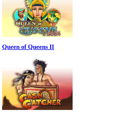
Queen of Queens II