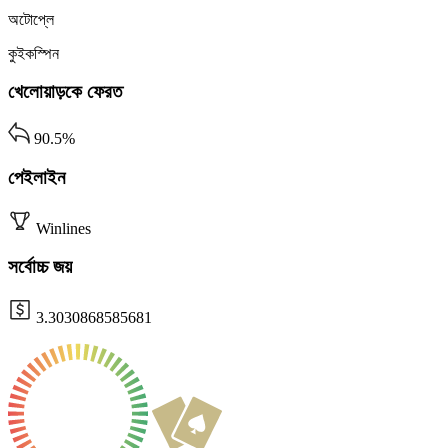
অটোপ্লে
কুইকস্পিন
খেলোয়াড়কে ফেরত
90.5%
পেইলাইন
Winlines
সর্বোচ্চ জয়
3.3030868585681