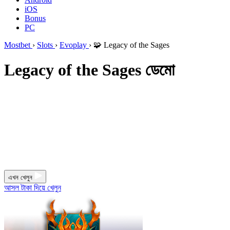
iOS
Bonus
PC
Mostbet
›
Slots
›
Evoplay
›
🧩 Legacy of the Sages
Legacy of the Sages ডেমো
এখন খেলুন
আসল টাকা দিয়ে খেলুন