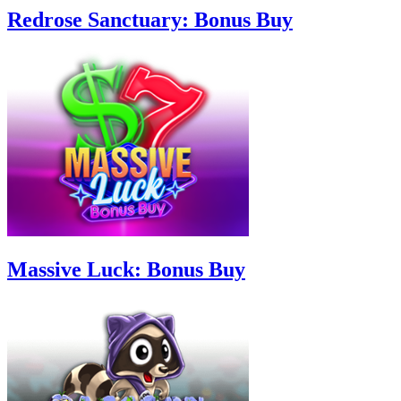
Redrose Sanctuary: Bonus Buy
Massive Luck: Bonus Buy