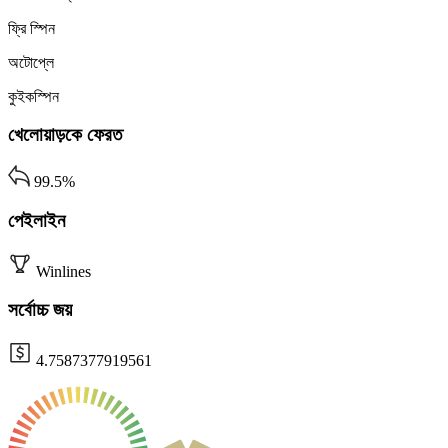
ফ্রি স্পিন
অটোপ্লে
কুইকস্পিন
খেলোয়াড়কে ফেরত
99.5%
পেইলাইন
Winlines
সর্বোচ্চ জয়
4.7587377919561