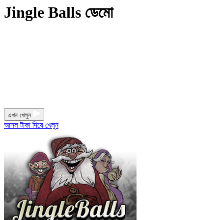
Jingle Balls ডেমো
এখন খেলুন
আসল টাকা দিয়ে খেলুন