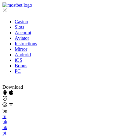
Casino
Slots
Account
Aviator
Instructions
Mirror
Android
iOS
Bonus
PC
Download
bn
ru
uk
uk
pt