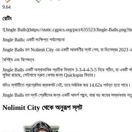
9.64
রেটিং
![Jingle Balls](https://static.cgpics.org/pict/635523/Jingle-Bal
Jingle Balls: একটি সংক্ষিপ্ত পর্যালোচনা
Jingle Balls হল Nolimit City এর একটি আকর্ষণীয় স্লট গেম, যা ডিসেম্বর 2023 এ
বৈশিষ্ট্য এবং বিশেষত্ব
Jingle Balls একটি অস্বাভাবিক প্রতীক বিন্যাস 3-3-4-4-5-5 নিয়ে গঠিত, যা একটি গত
সুবিধা রয়েছে, সেইসাথে দ্রুত খেলার জন্য Quickspin ফিচার।
যদিও স্লটটিতে প্রগ্রেসিভ জ্যাকপট নেই, তবে সর্বাধিক জয় 14.62x পর্যন্ত হতে পার
Jingle Balls হল স্লট প্রেমীদের জন্য একটি আদর্শ পছন্দ, যারা বড় জয়ের সম্ভাবনায় ন
Nolimit City থেকে অনুরূপ স্লট