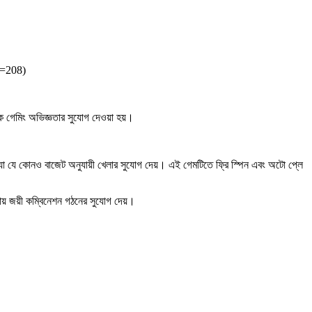
t=208)
 গেমিং অভিজ্ঞতার সুযোগ দেওয়া হয়।
যা যে কোনও বাজেট অনুযায়ী খেলার সুযোগ দেয়। এই গেমটিতে ফ্রি স্পিন এবং অটো প্লে
য় জয়ী কম্বিনেশন গঠনের সুযোগ দেয়।