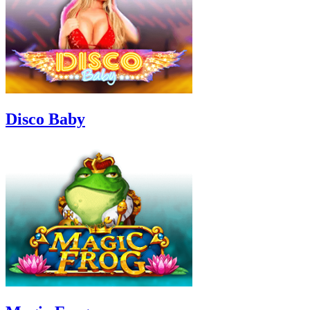
Disco Baby