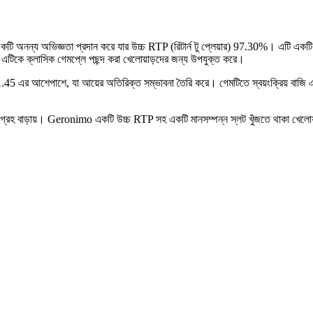
 অনন্য অভিজ্ঞতা প্রদান করে যার উচ্চ RTP (রিটার্ন টু প্লেয়ার) 97.30%। এটি একটি 
এটিকে ক্লাসিক গেমপ্লে পছন্দ করা খেলোয়াড়দের জন্য উপযুক্ত করে।
45 এর আশেপাশে, যা আয়ের অতিরিক্ত সম্ভাবনা তৈরি করে। গেমটিতে স্বয়ংক্রিয় বাজি এবং
 আগ্রহ বাড়ায়। Geronimo একটি উচ্চ RTP সহ একটি মানসম্পন্ন স্লট খুঁজতে থাকা খেলোয