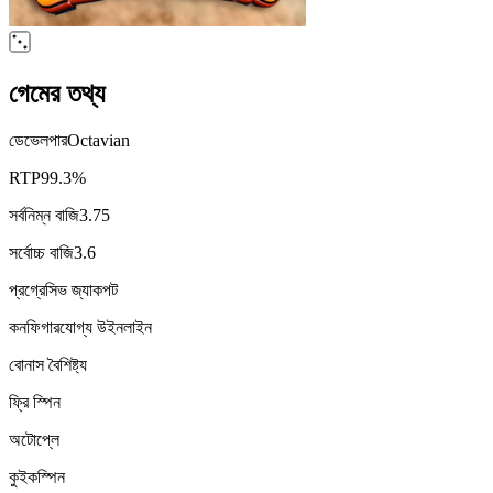
গেমের তথ্য
ডেভেলপার
Octavian
RTP
99.3%
সর্বনিম্ন বাজি
3.75
সর্বোচ্চ বাজি
3.6
প্রগ্রেসিভ জ্যাকপট
কনফিগারযোগ্য উইনলাইন
বোনাস বৈশিষ্ট্য
ফ্রি স্পিন
অটোপ্লে
কুইকস্পিন