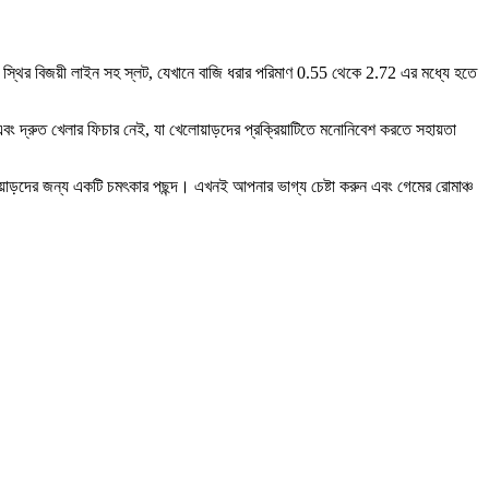
স্থির বিজয়ী লাইন সহ স্লট, যেখানে বাজি ধরার পরিমাণ 0.55 থেকে 2.72 এর মধ্যে হতে
 দ্রুত খেলার ফিচার নেই, যা খেলোয়াড়দের প্রক্রিয়াটিতে মনোনিবেশ করতে সহায়তা
়াড়দের জন্য একটি চমৎকার পছন্দ। এখনই আপনার ভাগ্য চেষ্টা করুন এবং গেমের রোমাঞ্চ