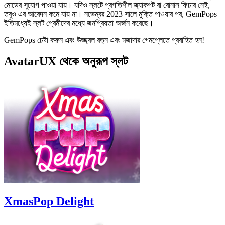
মোডের সুযোগ পাওয়া যায়। যদিও স্লটে প্রগতিশীল জ্যাকপট বা বোনাস ফিচার নেই,
তবুও এর আবেদন কমে যায় না। নভেম্বর 2023 সালে মুক্তি পাওয়ার পর, GemPops
ইতিমধ্যেই স্লট প্রেমীদের মধ্যে জনপ্রিয়তা অর্জন করেছে।
GemPops চেষ্টা করুন এবং উজ্জ্বল রত্ন এবং মজাদার গেমপ্লেতে প্রবাহিত হন!
AvatarUX থেকে অনুরূপ স্লট
XmasPop Delight