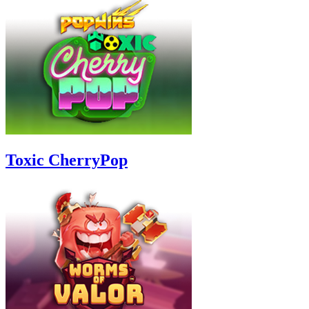
Toxic CherryPop