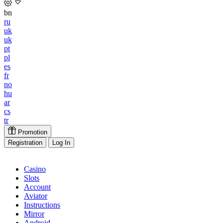
bn
ru
uk
uk
pt
pl
es
fr
no
hu
ar
cs
tr
Promotion
Registration
Log In
Casino
Slots
Account
Aviator
Instructions
Mirror
Android