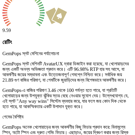
9.59
রেটিং
GemPops স্লট মেশিনের পর্যালোচনা
GemPops স্লট মেশিনটি AvatarUX দ্বারা ডিজাইন করা হয়েছে, যা খেলোয়াড়দের
জন্য একটি অনন্য অভিজ্ঞতা প্রদান করে। এটি 96.98% RTP হার সহ আসে, যা
আকর্ষণীয় জয়ের সম্ভাবনা এবং উত্তেজনাপূর্ণ গেমপ্লে নিশ্চিত করে। সর্বাধিক জয়
21.89 গুণ বাজির পরিমাণ, যা গেমটিকে জুয়াড়িদের জন্য বিশেষভাবে আকর্ষণীয় করে।
GemPops-এ বাজির পরিমাণ 3.46 থেকে 100 পর্যন্ত হতে পারে, যা প্রতিটি
খেলোয়াড়ের জন্য উপযুক্ত ঝুঁকির স্তর বেছে নেওয়ার সুযোগ দেয়। উল্লেখযোগ্য যে,
এই স্লট "Any way wins" সিস্টেম ব্যবহার করে, যার ফলে জয় কোন দিক থেকে
হতে পারে, যা আকস্মিকতার একটি উপাদান যুক্ত করে।
গেমের বৈশিষ্ট্য
GemPops অনেক খেলোয়াড়ের জন্য আকর্ষণীয় কিছু ফিচার প্রদান করে: বিনামূল্যে
স্পিন, অটো স্পিন এবং দ্রুত গেমিং ফিচার। এছাড়াও, জয়ের দ্বিগুণ করার জন্য রিস্ক