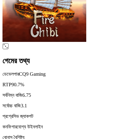
গেমের তথ্য
ডেভেলপার
CQ9 Gaming
RTP
90.7%
সর্বনিম্ন বাজি
6.75
সর্বোচ্চ বাজি
3.1
প্রগ্রেসিভ জ্যাকপট
কনফিগারযোগ্য উইনলাইন
বোনাস বৈশিষ্ট্য