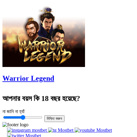
Warrior Legend
আপনার বয়স কি 18 বছর হয়েছে?
না
জানি না
হ্যাঁ
নিশ্চিত করুন