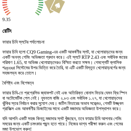
9.35
রেটিং
ফায়ার চিবি স্লটের পর্যালোচনা
ফায়ার চিবি হলো CQ9 Gaming-এর একটি আকর্ষণীয় স্লট, যা খেলোয়াড়দের জন্য
একটি অনন্য গেমিং অভিজ্ঞতা প্রদান করে। এই স্লটে RTP 2.43 এবং সর্বাধিক জয়ের
পরিমাণ 1.65, যা অভিজ্ঞ খেলোয়াড়দেরও বিস্মিত করতে সক্ষম। গেমপ্লেটি ক্লাসিক
পayout সিস্টেমের উপর ভিত্তি করে তৈরি, যা এটি একটি বিস্তৃত খেলোয়াড়বর্গের জন্য
সহজলভ্য করে তোলে।
বৈশিষ্ট্য এবং বিশেষত্ব
ফায়ার চিবি-তে প্রগ্রেসিভ জ্যাকপট নেই এবং অতিরিক্ত বোনাস ফিচার যেমন ফ্রি স্পিন
বা অটোমেটিক প্লে নেই। ন্যূনতম বাজি ২.৮৩ এবং সর্বাধিক ১.২৭, যা খেলোয়াড়দের
ঝুঁকির স্তর নির্বাচন করার সুযোগ দেয়। জটিল ফিচারের অভাব সত্ত্বেও, গেমটি উজ্জ্বল
গ্রাফিক্স এবং আকর্ষণীয় ডিজাইনের সাথে একটি মজাদার অভিজ্ঞতা উপস্থাপন করে।
যদি আপনি একটি সহজ কিন্তু মজাদার স্লট খুঁজছেন, তবে ফায়ার চিবি আপনার গেমিং
সময়ের জন্য একটি চমৎকার পছন্দ হতে পারে। নিজের ভাগ্য পরীক্ষা করুন এবং গেমের
মজা উপভোগ করুন!