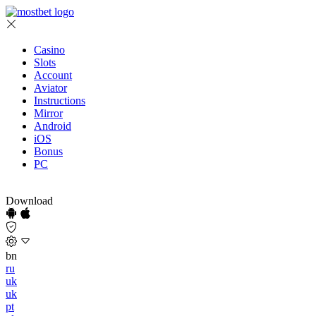
Casino
Slots
Account
Aviator
Instructions
Mirror
Android
iOS
Bonus
PC
Download
bn
ru
uk
uk
pt