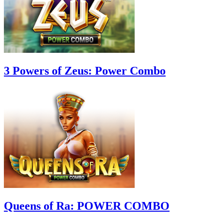
3 Powers of Zeus: Power Combo
Queens of Ra: POWER COMBO