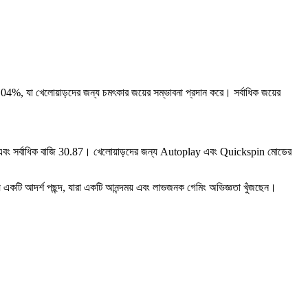
, যা খেলোয়াড়দের জন্য চমৎকার জয়ের সম্ভাবনা প্রদান করে। সর্বাধিক জয়ের
.38 এবং সর্বাধিক বাজি 30.87। খেলোয়াড়দের জন্য Autoplay এবং Quickspin মোডের
য একটি আদর্শ পছন্দ, যারা একটি আনন্দময় এবং লাভজনক গেমিং অভিজ্ঞতা খুঁজছেন।