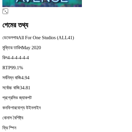
গেমের তথ্য
ডেভেলপার
All For One Studios (ALL41)
মুক্তির তারিখ
May 2020
রিল
4-4-4-4-4-4
RTP
99.1%
সর্বনিম্ন বাজি
4.94
সর্বোচ্চ বাজি
34.81
প্রগ্রেসিভ জ্যাকপট
কনফিগারযোগ্য উইনলাইন
বোনাস বৈশিষ্ট্য
ফ্রি স্পিন