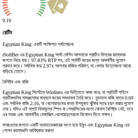
9.19
রেটিং
Egyptian King: একটি সংক্ষিপ্ত পর্যালোচনা
iSoftBet এর Egyptian King স্লট মেশিন আপনাকে প্রাচীন মিশরের রহস্যময়
জগতে নিয়ে যায়। 97.83% RTP সহ, এই স্লটটি জয়ের জন্য আকর্ষণীয় সুযোগ
প্রদান করে। সর্বাধিক জয় 2.97x আপনার বাজির পরিমাণ, যা খেলায় উত্তেজনা আরো
বাড়িয়ে তোলে।
বৈশিষ্ট্য এবং বাজি
Egyptian King সিস্টেমে Winlines এর ভিত্তিতে কাজ করে, যা প্রতিটি লাইনে
প্রতীকগুলির সামঞ্জস্যের মাধ্যমে জয়ের সম্ভাবনা তৈরি করে। ন্যূনতম বাজি মাত্র 0.69
এবং সর্বাধিক বাজি 2.16, যা খেলোয়াড়দের জন্য উপযুক্ত ঝুঁকির স্তর চয়ন করার সুযোগ
দেয়। যদিও এই স্লটে বিনামূল্যে স্পিন বা গেম্বলিংয়ের মতো বোনাস বৈশিষ্ট্য নেই, তবে
এর সহজ এবং আকর্ষণীয় মেকানিক্স খেলোয়াড়দেরকে বিনোদন দিতে সক্ষম।
ফারাওদের জগতে একটি অ্যাডভেঞ্চারের অংশ হয়ে উঠুন এবং Egyptian King এর
গোপন রহস্যগুলি আবিষ্কার করুন!