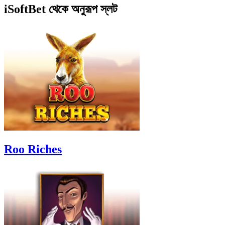
iSoftBet থেকে অনুরূপ স্লট
Roo Riches