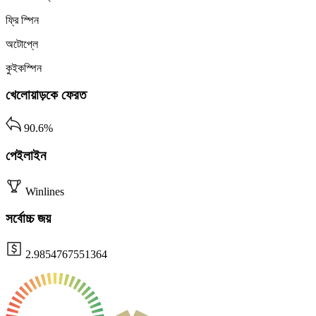
ফ্রি স্পিন
অটোপ্লে
কুইকস্পিন
খেলোয়াড়কে ফেরত
90.6%
পেইলাইন
Winlines
সর্বোচ্চ জয়
2.9854767551364