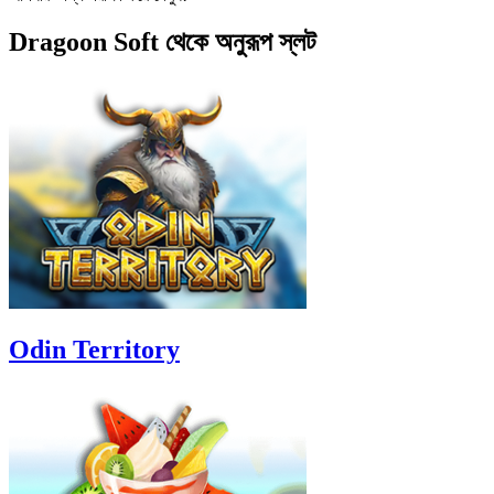
Dragoon Soft থেকে অনুরূপ স্লট
Odin Territory