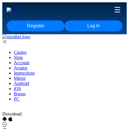
Register
Log In
Casino
Slots
Account
Aviator
Instructions
Mirror
Android
iOS
Bonus
PC
Download