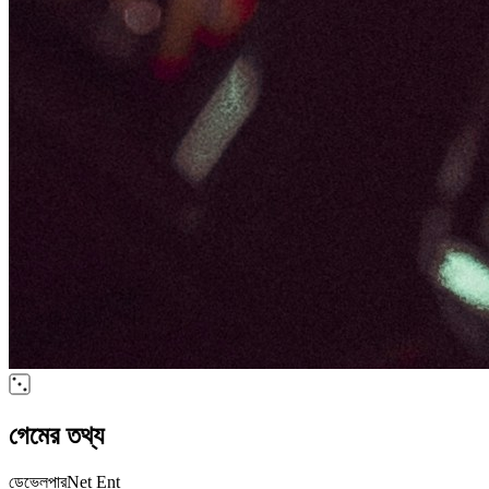
গেমের তথ্য
ডেভেলপার
Net Ent