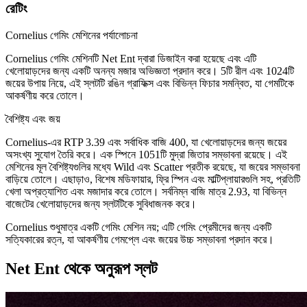
রেটিং
Cornelius গেমিং মেশিনের পর্যালোচনা
Cornelius গেমিং মেশিনটি Net Ent দ্বারা ডিজাইন করা হয়েছে এবং এটি
খেলোয়াড়দের জন্য একটি অনন্য মজার অভিজ্ঞতা প্রদান করে। 5টি রীল এবং 1024টি
জয়ের উপায় নিয়ে, এই স্লটটি রঙিন গ্রাফিক্স এবং বিভিন্ন ফিচার সমন্বিত, যা গেমটিকে
আকর্ষণীয় করে তোলে।
বৈশিষ্ট্য এবং জয়
Cornelius-এর RTP 3.39 এবং সর্বাধিক বাজি 400, যা খেলোয়াড়দের জন্য জয়ের
অসংখ্য সুযোগ তৈরি করে। এক স্পিনে 1051টি মুদ্রা জিতার সম্ভাবনা রয়েছে। এই
মেশিনের মূল বৈশিষ্ট্যগুলির মধ্যে Wild এবং Scatter প্রতীক রয়েছে, যা জয়ের সম্ভাবনা
বাড়িয়ে তোলে। এছাড়াও, বিশেষ মডিফায়ার, ফ্রি স্পিন এবং মাল্টিপ্লায়ারগুলি সহ, প্রতিটি
খেলা অপ্রত্যাশিত এবং মজাদার করে তোলে। সর্বনিম্ন বাজি মাত্র 2.93, যা বিভিন্ন
বাজেটের খেলোয়াড়দের জন্য স্লটটিকে সুবিধাজনক করে।
Cornelius শুধুমাত্র একটি গেমিং মেশিন নয়; এটি গেমিং প্রেমীদের জন্য একটি
সত্যিকারের রত্ন, যা আকর্ষণীয় গেমপ্লে এবং জয়ের উচ্চ সম্ভাবনা প্রদান করে।
Net Ent থেকে অনুরূপ স্লট