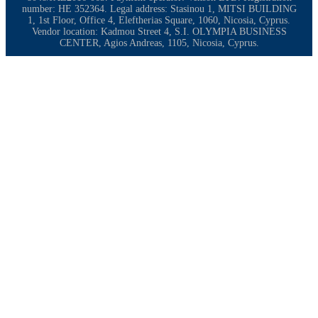
number: HE 352364. Legal address: Stasinou 1, MITSI BUILDING
1, 1st Floor, Office 4, Eleftherias Square, 1060, Nicosia, Cyprus.
Vendor location: Kadmou Street 4, S.I. OLYMPIA BUSINESS
CENTER, Agios Andreas, 1105, Nicosia, Cyprus.