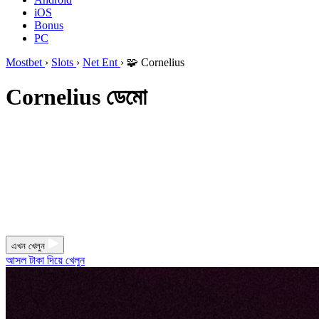
iOS
Bonus
PC
Mostbet
›
Slots
›
Net Ent
›
🧩 Cornelius
Cornelius ডেমো
এখন খেলুন
আসল টাকা দিয়ে খেলুন