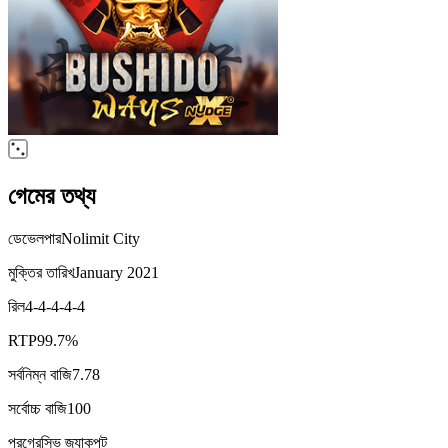
গেমের তথ্য
ডেভেলপার
Nolimit City
মুক্তির তারিখ
January 2021
রিল
4-4-4-4-4
RTP
99.7%
সর্বনিম্ন বাজি
7.78
সর্বোচ্চ বাজি
100
প্রগ্রেসিভ জ্যাকপট