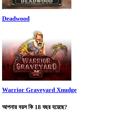
Deadwood
Warrior Graveyard Xnudge
আপনার বয়স কি 18 বছর হয়েছে?