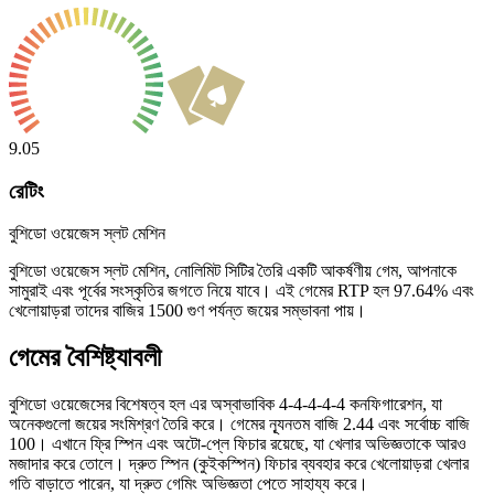
9.05
রেটিং
বুশিডো ওয়েজেস স্লট মেশিন
বুশিডো ওয়েজেস স্লট মেশিন, নোলিমিট সিটির তৈরি একটি আকর্ষণীয় গেম, আপনাকে
সামুরাই এবং পূর্বের সংস্কৃতির জগতে নিয়ে যাবে। এই গেমের RTP হল 97.64% এবং
খেলোয়াড়রা তাদের বাজির 1500 গুণ পর্যন্ত জয়ের সম্ভাবনা পায়।
গেমের বৈশিষ্ট্যাবলী
বুশিডো ওয়েজেসের বিশেষত্ব হল এর অস্বাভাবিক 4-4-4-4-4 কনফিগারেশন, যা
অনেকগুলো জয়ের সংমিশ্রণ তৈরি করে। গেমের ন্যূনতম বাজি 2.44 এবং সর্বোচ্চ বাজি
100। এখানে ফ্রি স্পিন এবং অটো-প্লে ফিচার রয়েছে, যা খেলার অভিজ্ঞতাকে আরও
মজাদার করে তোলে। দ্রুত স্পিন (কুইকস্পিন) ফিচার ব্যবহার করে খেলোয়াড়রা খেলার
গতি বাড়াতে পারেন, যা দ্রুত গেমিং অভিজ্ঞতা পেতে সাহায্য করে।