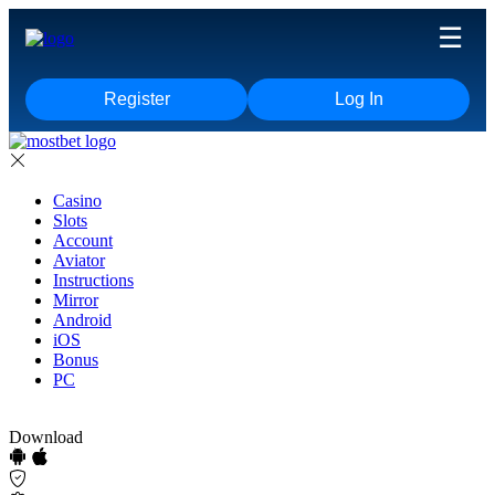
Register
Log In
Casino
Slots
Account
Aviator
Instructions
Mirror
Android
iOS
Bonus
PC
Download