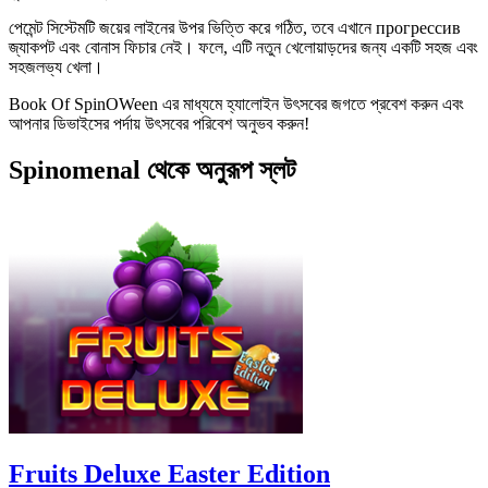
পেমেন্ট সিস্টেমটি জয়ের লাইনের উপর ভিত্তি করে গঠিত, তবে এখানে прогрессив
জ্যাকপট এবং বোনাস ফিচার নেই। ফলে, এটি নতুন খেলোয়াড়দের জন্য একটি সহজ এবং
সহজলভ্য খেলা।
Book Of SpinOWeen এর মাধ্যমে হ্যালোইন উৎসবের জগতে প্রবেশ করুন এবং
আপনার ডিভাইসের পর্দায় উৎসবের পরিবেশ অনুভব করুন!
Spinomenal থেকে অনুরূপ স্লট
Fruits Deluxe Easter Edition