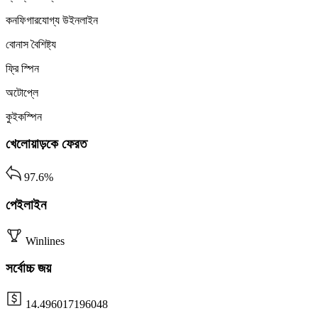
কনফিগারযোগ্য উইনলাইন
বোনাস বৈশিষ্ট্য
ফ্রি স্পিন
অটোপ্লে
কুইকস্পিন
খেলোয়াড়কে ফেরত
97.6%
পেইলাইন
Winlines
সর্বোচ্চ জয়
14.496017196048