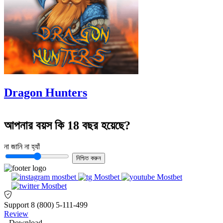
Dragon Hunters
আপনার বয়স কি 18 বছর হয়েছে?
না
জানি না
হ্যাঁ
নিশ্চিত করুন
Support
8 (800) 5-111-499
Review
Download