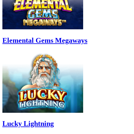
Elemental Gems Megaways
Lucky Lightning