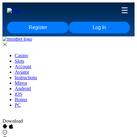
Register
Log In
Casino
Slots
Account
Aviator
Instructions
Mirror
Android
iOS
Bonus
PC
Download