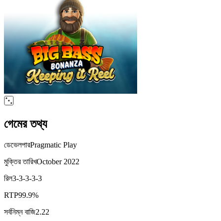
গেমের তথ্য
ডেভেলপার
Pragmatic Play
মুক্তির তারিখ
October 2022
রিল
3-3-3-3-3
RTP
99.9%
সর্বনিম্ন বাজি
2.22