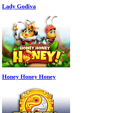
Lady Godiva
Honey Honey Honey