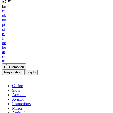
bn
ru
uk
uk
pt
pl
es
fr
no
hu
ar
cs
tr
Promotion
Registration
Log In
Casino
Slots
Account
Aviator
Instructions
Mirror
Android