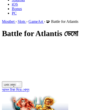
iOS
Bonus
PC
Mostbet
›
Slots
›
GameArt
›
🧩 Battle for Atlantis
Battle for Atlantis ডেমো
এখন খেলুন
আসল টাকা দিয়ে খেলুন