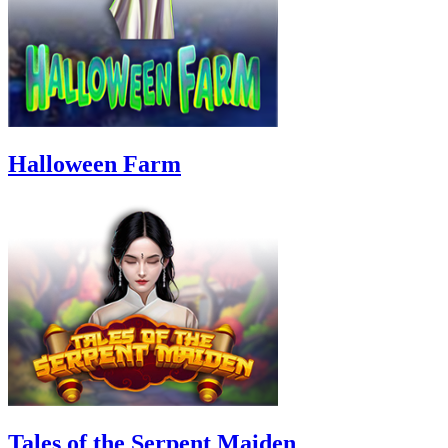
Halloween Farm
Tales of the Serpent Maiden