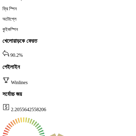
ফ্রি স্পিন
অটোপ্লে
কুইকস্পিন
খেলোয়াড়কে ফেরত
90.2%
পেইলাইন
Winlines
সর্বোচ্চ জয়
2.2055642558206