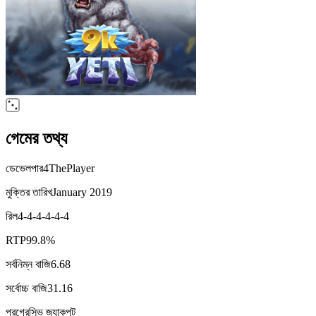
গেমের তথ্য
ডেভেলপার
4ThePlayer
মুক্তির তারিখ
January 2019
রিল
4-4-4-4-4-4
RTP
99.8%
সর্বনিম্ন বাজি
6.68
সর্বোচ্চ বাজি
31.16
প্রগ্রেসিভ জ্যাকপট