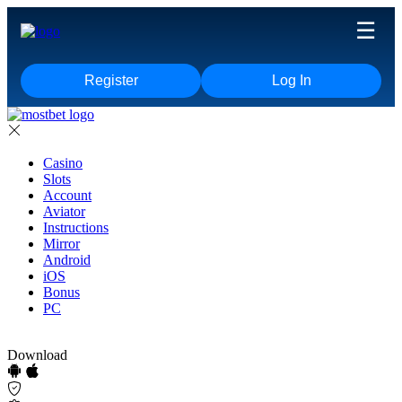
Register
Log In
Casino
Slots
Account
Aviator
Instructions
Mirror
Android
iOS
Bonus
PC
Download