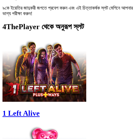
৯কে ইয়েতির জাদুকরী জগতে প্রবেশ করুন এবং এই চিত্তাকর্ষক স্লট মেশিনে আপনার
ভাগ্য পরীক্ষা করুন!
4ThePlayer থেকে অনুরূপ স্লট
1 Left Alive