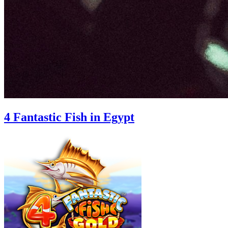
4 Fantastic Fish in Egypt